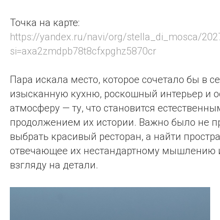
Точка на карте:
https://yandex.ru/navi/org/stella_di_mosca/20
si=axa2zmdpb78t8cfxpghz5870cr
Пара искала место, которое сочетало бы в с
изысканную кухню, роскошный интерьер и 
атмосферу — ту, что становится естественны
продолжением их истории. Важно было не п
выбрать красивый ресторан, а найти простра
отвечающее их нестандартному мышлению 
взгляду на детали.