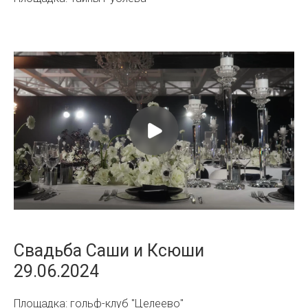
info@mironovawedding.ru
Политика
Instagram — *проект Meta
конфиденциальности
Platforms Inc, деятельность
которой запрещена в РФ
Оферта
ИП Туринцева К.А.
ИНН: 590312359170
ОГРНИП: 3215958000100012
Свадьба Саши и Ксюши
29.06.2024
Площадка: гольф-клуб "Целеево"