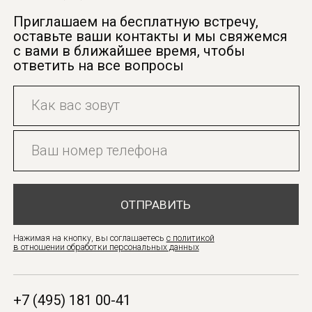
ОТПРАВИТЬ
Нажимая на кнопку, вы соглашаетесь
с политикой
в отношении обработки персональных данных
+7 (495) 181 00-41
info@mirinovawedding.ru
Политика
Instagram — *проект Meta
конфиденциальности
Platforms Inc, деятельность
которой запрещена в РФ
Оферта
ИП Туринцева К.А.
ИНН: 590312359170
ОГРНИП: 3215958000100012